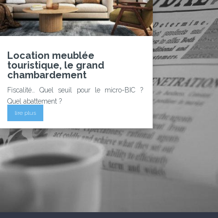
Location meublée
touristique, le grand
chambardement
Fiscalité… Quel seuil pour le micro-BIC ?
Quel abattement ?
lire plus