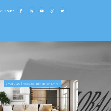
ous sur :
1 Mar 2024
|
Fiscalité
,
Immobilier
,
LMNP