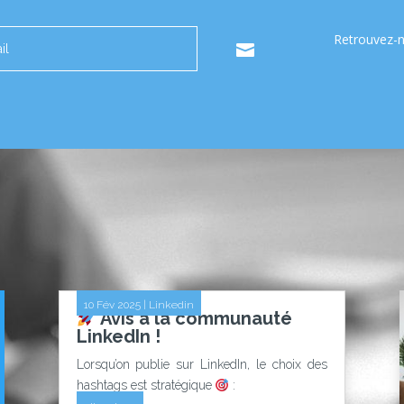
Retrouvez-n
.
10 Fév 2025
|
Linkedin
Avis à la communauté
LinkedIn !
Lorsqu’on publie sur LinkedIn, le choix des
hashtags est stratégique
: