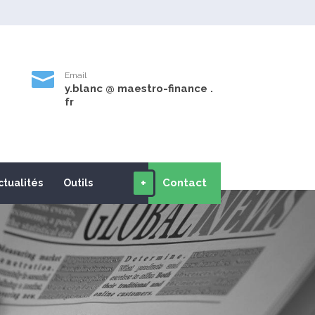

Email
y.blanc @ maestro-finance .
9
fr
+
Contact
ctualités
Outils