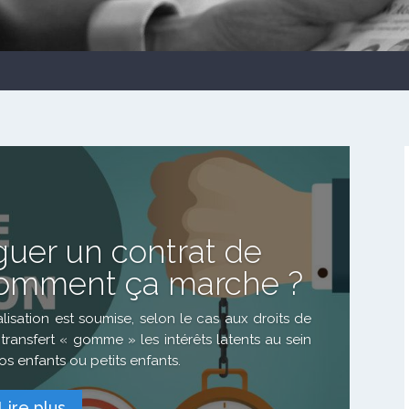
guer un contrat de
: comment ça marche ?
lisation est soumise, selon le cas aux droits de
ransfert « gomme » les intérêts latents au sein
vos enfants ou petits enfants.
Lire plus