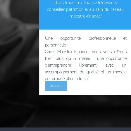
https://maestro-finance.fr/devenez-
conseiller-patrimonial-au-sein-du-reseau-
maestro-finance/
Une opportunité professionnelle et
personnelle
Chez Maestro Finance, nous vous offrons
bien plus qu’un métier : une opportunité
d’entreprendre librement, avec un
accompagnement de qualité et un modèle
de rémunération attractif.
lire plus