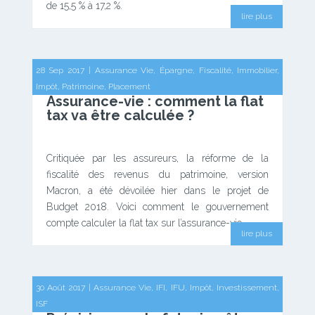
de 15,5 % à 17,2 %.
lire plus
28 Sep 2017
|
Assurance Vie
,
Épargne
,
Fiscalité
,
Immobilier
,
Impôt
,
Patrimoine
,
Placement
Assurance-vie : comment la flat
tax va être calculée ?
Critiquée par les assureurs, la réforme de la
fiscalité des revenus du patrimoine, version
Macron, a été dévoilée hier dans le projet de
Budget 2018. Voici comment le gouvernement
compte calculer la flat tax sur l’assurance-vie.
lire plus
30 Août 2017
|
Assurance Vie
,
IFI
,
IFU
,
Impôt
,
Investissement
,
ISF