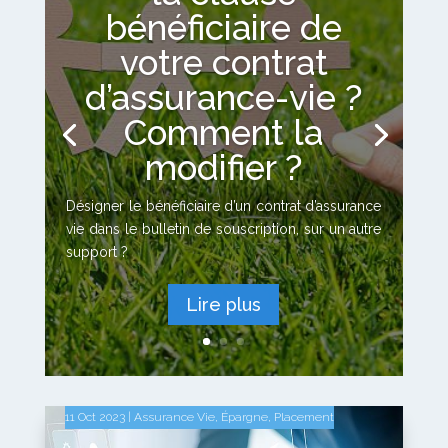
bénéficiaire de
votre contrat
d’assurance-vie ?
Comment la
modifier ?
Désigner le bénéficiaire d’un contrat d’assurance
vie dans le bulletin de souscription, sur un autre
support ?
Lire plus
11 Oct 2023
11 Oct 2023
|
|
Assurance Vie
Assurance Vie
,
,
Épargne
Épargne
,
,
Placement
Placement