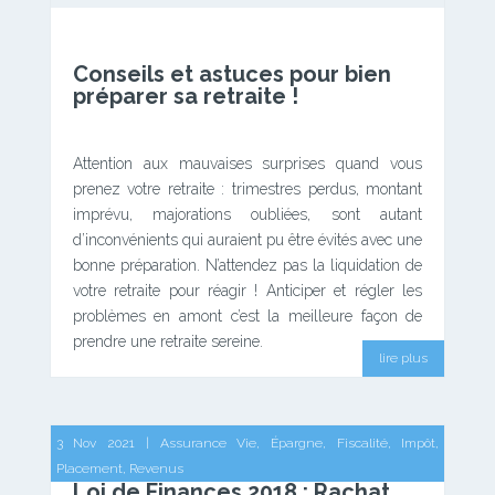
Conseils et astuces pour bien
préparer sa retraite !
Attention aux mauvaises surprises quand vous
prenez votre retraite : trimestres perdus, montant
imprévu, majorations oubliées, sont autant
d’inconvénients qui auraient pu être évités avec une
bonne préparation. N’attendez pas la liquidation de
votre retraite pour réagir ! Anticiper et régler les
problèmes en amont c’est la meilleure façon de
prendre une retraite sereine.
lire plus
3 Nov 2021
|
Assurance Vie
,
Épargne
,
Fiscalité
,
Impôt
,
Placement
,
Revenus
Loi de Finances 2018 : Rachat