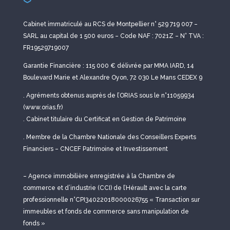
Cabinet immatriculé au RCS de Montpellier n° 529 719 007 –
SARL au capital de 1 500 euros – Code NAF : 7021Z – N° TVA :
FR19529719007
Garantie Financière : 115 000 € délivrée par MMA IARD, 14
Boulevard Marie et Alexandre Oyon, 72 030 Le Mans CEDEX 9
. Agréments obtenus auprès de l’ORIAS sous le n°11059934
(www.orias.fr)
. Cabinet titulaire du Certificat en Gestion de Patrimoine
. Membre de la Chambre Nationale des Conseillers Experts
Financiers – CNCEF Patrimoine et Investissement
– Agence immobilière enregistrée à la Chambre de
commerce et d’industrie (CCI) de l’Hérault avec la carte
professionnelle n°CPI34022018000026755 « Transaction sur
immeubles et fonds de commerce sans manipulation de
fonds »