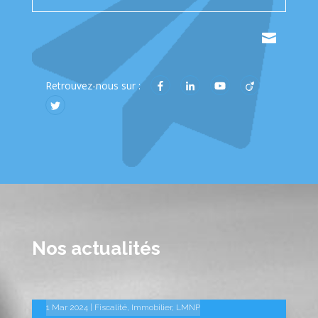
.
Retrouvez-nous sur :
Nos actualités
14 Fév 2025
10 Fév 2025
1 Mar 2024
|
|
|
Fiscalité
Linkedin
Linkedin
,
Immobilier
,
LMNP