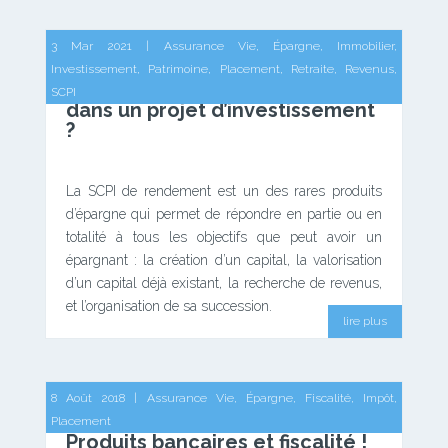
3 Mar 2021
|
Assurance Vie
,
Épargne
,
Immobilier
,
Investissement
,
Patrimoine
,
Placement
,
Retraite
,
Revenus
,
Place de la SCPI de rendement
SCPI
dans un projet d’investissement
?
La SCPI de rendement est un des rares produits
d’épargne qui permet de répondre en partie ou en
totalité à tous les objectifs que peut avoir un
épargnant : la création d’un capital, la valorisation
d’un capital déjà existant, la recherche de revenus,
et l’organisation de sa succession.
lire plus
8 Août 2018
|
Assurance Vie
,
Épargne
,
Fiscalité
,
Impôt
,
Placement
Produits bancaires et fiscalité !