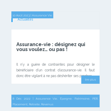
10 Août 2023
|
Assurance Vie
Actualités
Assurance-vie : désignez qui
vous voulez… ou pas !
Il n’y a guère de contraintes pour désigner le
bénéficiaire d’un contrat d’assurance-vie. Il faut
donc être vigilant à ne pas déshériter ses proches.
lire plus
8 Déc 2022
|
Assurance Vie
,
Épargne
,
Patrimoine
,
PER
,
Actualités
Placement
,
Retraite
,
Revenus