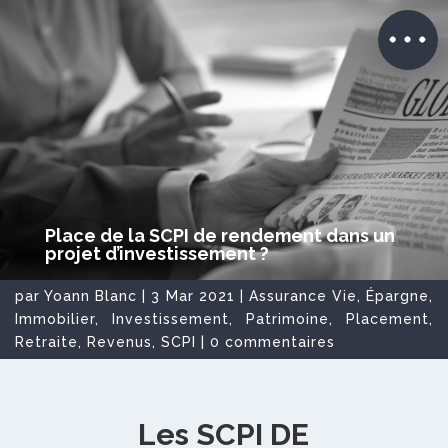
Place de la SCPI de rendement dans un
projet d’investissement ?
par
Yoann Blanc
|
3 Mar 2021
|
Assurance Vie
,
Épargne
,
Immobilier
,
Investissement
,
Patrimoine
,
Placement
,
Retraite
,
Revenus
,
SCPI
|
0 commentaires
Les SCPI DE