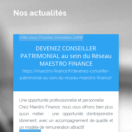
Nos actualités
14 Fév 2025
10 Fév 2025
1 Mar 2024
|
|
|
Fiscalité
Linkedin
Linkedin
,
Immobilier
,
LMNP
DEVENEZ CONSEILLER
PATRIMONIAL au sein du Réseau
MAESTRO FINANCE
https://maestro-finance.fr/devenez-conseiller-
patrimonial-au-sein-du-reseau-maestro-finance/
Une opportunité professionnelle et personnelle
Chez Maestro Finance, nous vous offrons bien plus
qu’un métier : une opportunité d’entreprendre
librement, avec un accompagnement de qualité et
un modèle de rémunération attractif.