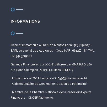
INFORMATIONS
Cabinet immatriculé au RCS de Montpellier n° 529 719 007 –
SARL au capital de 1 500 euros – Code NAF : 6622Z – N° TVA :
FR19529719007
Garantie Financière : 115 000 € délivrée par MMA IARD, 160
rue Henri Champion, 72 030 Le Mans CEDEX 9
. Immatriculé à l’ORIAS sous le n°11059934 (www.orias.fr)
. Cabinet titulaire du Certificat en Gestion de Patrimoine
. Membre de la Chambre Nationale des Conseillers Experts
Financiers – CNCEF Patrimoine