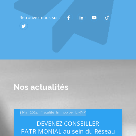
Retrouvez-nous sur :
Nos actualités
14 Fév 2025
10 Fév 2025
1 Mar 2024
|
|
|
Fiscalité
Linkedin
Linkedin
,
Immobilier
,
LMNP
DEVENEZ CONSEILLER
PATRIMONIAL au sein du Réseau