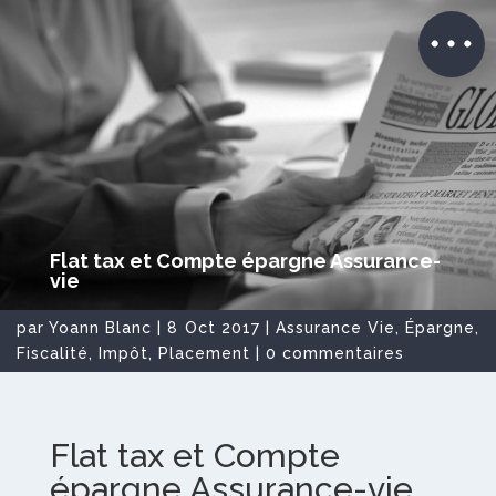
Flat tax et Compte épargne Assurance-
vie
par
Yoann Blanc
|
8 Oct 2017
|
Assurance Vie
,
Épargne
,
Fiscalité
,
Impôt
,
Placement
|
0 commentaires
Flat tax et Compte
épargne Assurance-vie