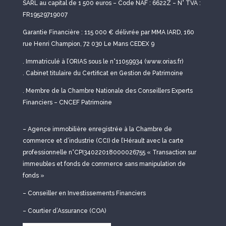
SARL au capital de 1 500 euros – Code NAF : 6622Z – N° TVA :
FR19529719007
Garantie Financière : 115 000 € délivrée par MMA IARD, 160
rue Henri Champion, 72 030 Le Mans CEDEX 9
. Immatriculé à l’ORIAS sous le n°11059934 (www.orias.fr)
. Cabinet titulaire du Certificat en Gestion de Patrimoine
. Membre de la Chambre Nationale des Conseillers Experts
Financiers – CNCEF Patrimoine
– Agence immobilière enregistrée à la Chambre de
commerce et d’industrie (CCI) de l’Hérault avec la carte
professionnelle n°CPI34022018000026755 « Transaction sur
immeubles et fonds de commerce sans manipulation de
fonds »
– Conseiller en Investissements Financiers
– Courtier d’Assurance (COA)