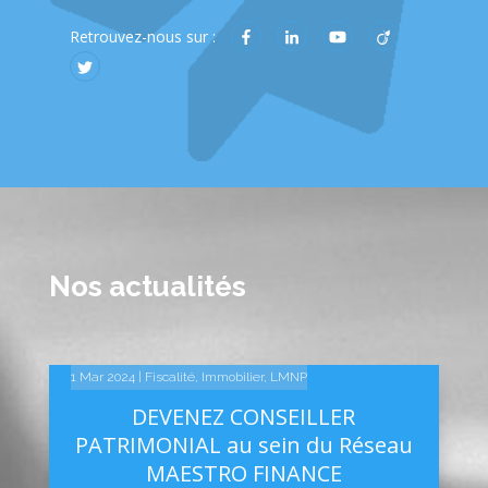
Retrouvez-nous sur :
Nos actualités
14 Fév 2025
10 Fév 2025
1 Mar 2024
|
|
|
Fiscalité
Linkedin
Linkedin
,
Immobilier
,
LMNP
DEVENEZ CONSEILLER
PATRIMONIAL au sein du Réseau
MAESTRO FINANCE