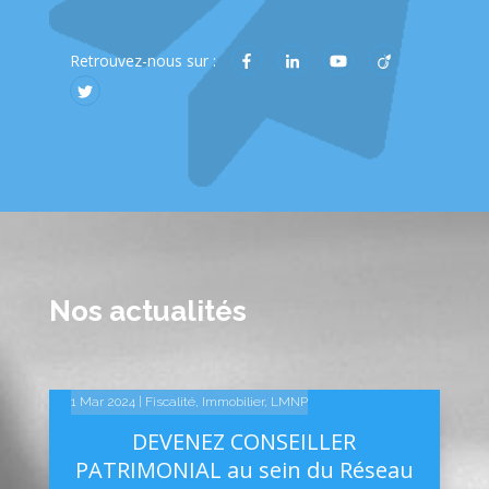
Retrouvez-nous sur :
Nos actualités
14 Fév 2025
10 Fév 2025
1 Mar 2024
|
|
|
Fiscalité
Linkedin
Linkedin
,
Immobilier
,
LMNP
DEVENEZ CONSEILLER
PATRIMONIAL au sein du Réseau