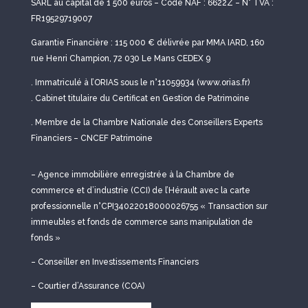
SARL au capital de 1 500 euros – Code NAF : 6622Z – N° TVA :
FR19529719007
Garantie Financière : 115 000 € délivrée par MMA IARD, 160
rue Henri Champion, 72 030 Le Mans CEDEX 9
. Immatriculé à l’ORIAS sous le n°11059934 (www.orias.fr)
. Cabinet titulaire du Certificat en Gestion de Patrimoine
. Membre de la Chambre Nationale des Conseillers Experts
Financiers – CNCEF Patrimoine
– Agence immobilière enregistrée à la Chambre de
commerce et d’industrie (CCI) de l’Hérault avec la carte
professionnelle n°CPI34022018000026755 « Transaction sur
immeubles et fonds de commerce sans manipulation de
fonds »
– Conseiller en Investissements Financiers
– Courtier d’Assurance (COA)