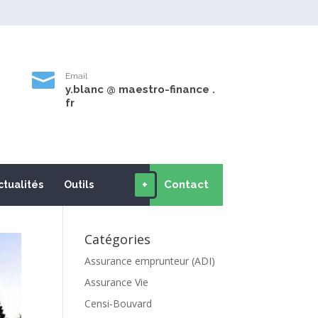

Email
y.blanc @ maestro-finance .
9
fr
+
Contact
ctualités
Outils
Catégories
Assurance emprunteur (ADI)
Assurance Vie
Censi-Bouvard