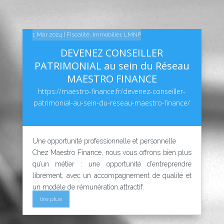
14 Fév 2025
10 Fév 2025
1 Mar 2024
|
|
|
Fiscalité
Linkedin
Linkedin
,
Immobilier
,
LMNP
DEVENEZ CONSEILLER
PATRIMONIAL au sein du Réseau
MAESTRO FINANCE
https://maestro-finance.fr/devenez-conseiller-
patrimonial-au-sein-du-reseau-maestro-finance/
Une opportunité professionnelle et personnelle
Chez Maestro Finance, nous vous offrons bien plus
qu’un métier : une opportunité d’entreprendre
librement, avec un accompagnement de qualité et
un modèle de rémunération attractif.
lire plus