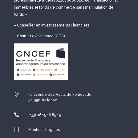
professionnelle n°CPI34022018000026755 « Transaction sur
immeubles et fonds de commerce sans manipulation de
fonds »
– Conseiller en Investissements Financiers
– Courtier d’Assurance (COA)

54 avenue des Hauts de Fontcaude
34 990 Juvignac

(+33) 06.15.16.85.19
h
Mentions Légales