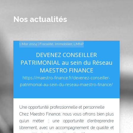
Nos actualités
14 Fév 2025
10 Fév 2025
1 Mar 2024
|
|
|
Fiscalité
Linkedin
Linkedin
,
Immobilier
,
LMNP
DEVENEZ CONSEILLER
PATRIMONIAL au sein du Réseau
MAESTRO FINANCE
https://maestro-finance.fr/devenez-conseiller-
patrimonial-au-sein-du-reseau-maestro-finance/
Une opportunité professionnelle et personnelle
Chez Maestro Finance, nous vous offrons bien plus
qu’un métier : une opportunité d’entreprendre
librement, avec un accompagnement de qualité et