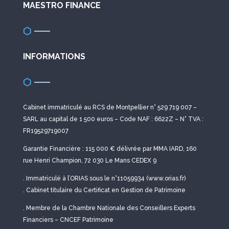
MAESTRO FINANCE
INFORMATIONS
Cabinet immatriculé au RCS de Montpellier n° 529 719 007 –
SARL au capital de 1 500 euros – Code NAF : 6622Z – N° TVA :
FR19529719007
Garantie Financière : 115 000 € délivrée par MMA IARD, 160
rue Henri Champion, 72 030 Le Mans CEDEX 9
. Immatriculé à l’ORIAS sous le n°11059934 (www.orias.fr)
. Cabinet titulaire du Certificat en Gestion de Patrimoine
. Membre de la Chambre Nationale des Conseillers Experts
Financiers – CNCEF Patrimoine