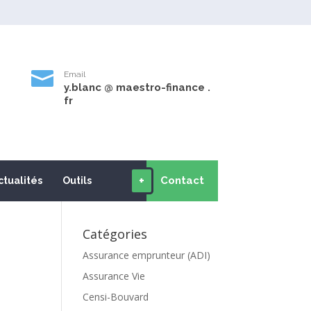

Email
y.blanc @ maestro-finance .
9
fr
+
Contact
ctualités
Outils
Catégories
Assurance emprunteur (ADI)
Assurance Vie
Censi-Bouvard