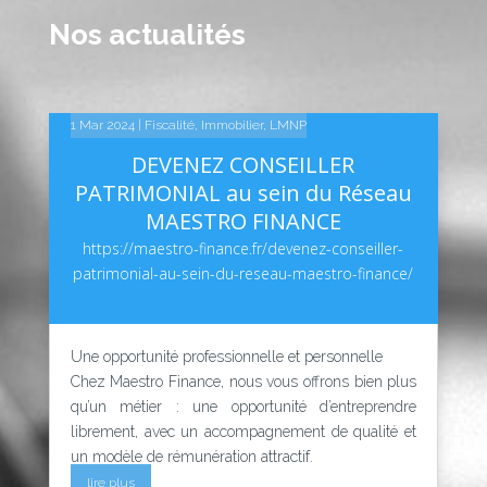
Nos actualités
14 Fév 2025
10 Fév 2025
1 Mar 2024
|
|
|
Fiscalité
Linkedin
Linkedin
,
Immobilier
,
LMNP
DEVENEZ CONSEILLER
PATRIMONIAL au sein du Réseau
MAESTRO FINANCE
https://maestro-finance.fr/devenez-conseiller-
patrimonial-au-sein-du-reseau-maestro-finance/
Une opportunité professionnelle et personnelle
Chez Maestro Finance, nous vous offrons bien plus
qu’un métier : une opportunité d’entreprendre
librement, avec un accompagnement de qualité et
un modèle de rémunération attractif.
lire plus