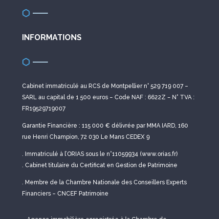
INFORMATIONS
Cabinet immatriculé au RCS de Montpellier n° 529 719 007 –
SARL au capital de 1 500 euros – Code NAF : 6622Z – N° TVA :
FR19529719007
Garantie Financière : 115 000 € délivrée par MMA IARD, 160
rue Henri Champion, 72 030 Le Mans CEDEX 9
. Immatriculé à l’ORIAS sous le n°11059934 (www.orias.fr)
. Cabinet titulaire du Certificat en Gestion de Patrimoine
. Membre de la Chambre Nationale des Conseillers Experts
Financiers – CNCEF Patrimoine