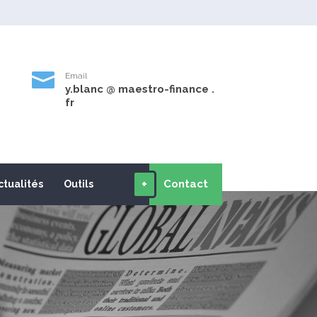

Email
y.blanc @ maestro-finance .
9
fr
+
Contact
ctualités
Outils