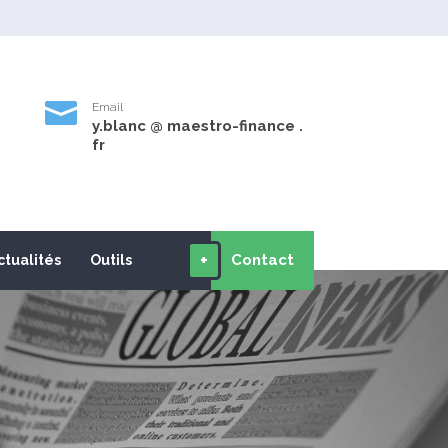

Email
y.blanc @ maestro-finance .
9
fr
+
Contact
ctualités
Outils