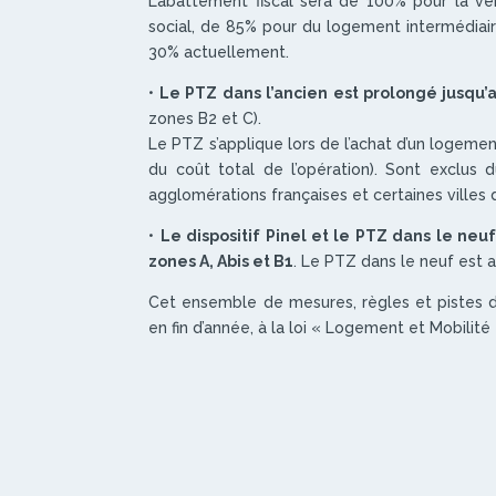
L’abattement fiscal sera de 100% pour la v
social, de 85% pour du logement intermédiai
30% actuellement.
•
Le PTZ dans l’ancien est prolongé jusqu
zones B2 et C).
Le PTZ s’applique lors de l’achat d’un logeme
du coût total de l’opération). Sont exclus du
agglomérations françaises et certaines villes du
•
Le dispositif Pinel et le PTZ dans le ne
zones A, Abis et B1
. Le PTZ dans le neuf est 
Cet ensemble de mesures, règles et pistes de
en fin d’année, à la loi « Logement et Mobilité 