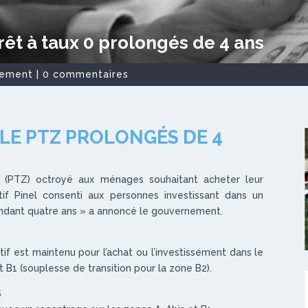
prêt à taux 0 prolongés de 4 ans
sement
|
0 commentaires
T LE PTZ PROLONGÉS DE 4
o (PTZ) octroyé aux ménages souhaitant acheter leur
tif Pinel consenti aux personnes investissant dans un
endant quatre ans » a annoncé le gouvernement.
tif est maintenu pour l’achat ou l’investissement dans le
t B1 (souplesse de transition pour la zone B2).
S