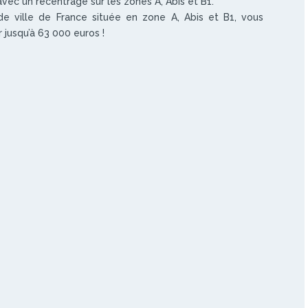
avec un recentrage sur les zones A, Abis et B1.
de ville de France située en zone A, Abis et B1, vous
 jusqu’à 63 000 euros !