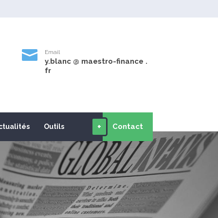

Email
y.blanc @ maestro-finance .
9
fr
+
Contact
ctualités
Outils