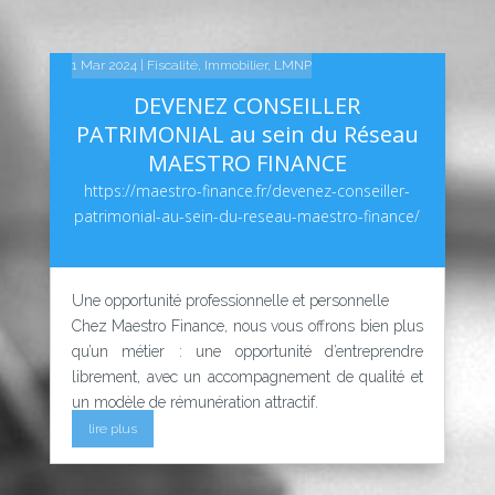
14 Fév 2025
10 Fév 2025
1 Mar 2024
|
|
|
Fiscalité
Linkedin
Linkedin
,
Immobilier
,
LMNP
DEVENEZ CONSEILLER
PATRIMONIAL au sein du Réseau
MAESTRO FINANCE
https://maestro-finance.fr/devenez-conseiller-
patrimonial-au-sein-du-reseau-maestro-finance/
Une opportunité professionnelle et personnelle
Chez Maestro Finance, nous vous offrons bien plus
qu’un métier : une opportunité d’entreprendre
librement, avec un accompagnement de qualité et
un modèle de rémunération attractif.
lire plus