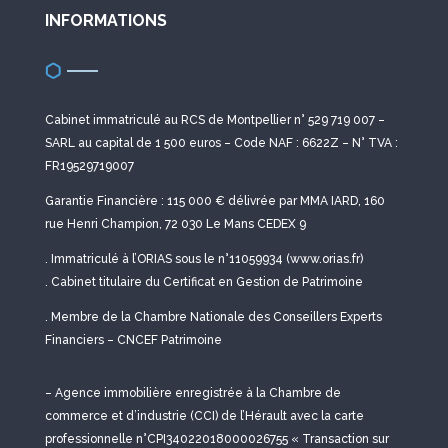
INFORMATIONS
Cabinet immatriculé au RCS de Montpellier n° 529 719 007 –
SARL au capital de 1 500 euros – Code NAF : 6622Z – N° TVA :
FR19529719007
Garantie Financière : 115 000 € délivrée par MMA IARD, 160
rue Henri Champion, 72 030 Le Mans CEDEX 9
. Immatriculé à l’ORIAS sous le n°11059934 (www.orias.fr)
. Cabinet titulaire du Certificat en Gestion de Patrimoine
. Membre de la Chambre Nationale des Conseillers Experts
Financiers – CNCEF Patrimoine
– Agence immobilière enregistrée à la Chambre de
commerce et d’industrie (CCI) de l’Hérault avec la carte
professionnelle n°CPI34022018000026755 « Transaction sur