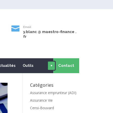

Email
y.blanc @ maestro-finance .
9
fr
+
Contact
ctualités
Outils
Catégories
Assurance emprunteur (ADI)
Assurance Vie
Censi-Bouvard