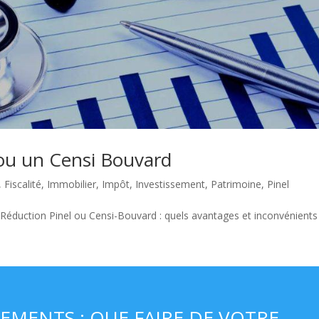
 ou un Censi Bouvard
,
Fiscalité
,
Immobilier
,
Impôt
,
Investissement
,
Patrimoine
,
Pinel
Réduction Pinel ou Censi-Bouvard : quels avantages et inconvénient
EMENTS : QUE FAIRE DE VOTRE